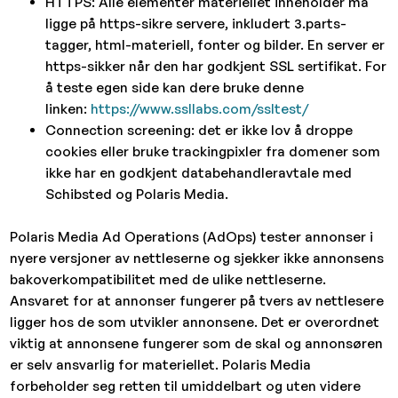
HTTPS: Alle elementer materiellet inneholder må
ligge på https-sikre servere, inkludert 3.parts-
tagger, html-materiell, fonter og bilder. En server er
https-sikker når den har godkjent SSL sertifikat. For
å teste egen side kan dere bruke denne
linken:
https://www.ssllabs.com/ssltest/
Connection screening: det er ikke lov å droppe
cookies eller bruke trackingpixler fra domener som
ikke har en godkjent databehandleravtale med
Schibsted og Polaris Media.
Polaris Media Ad Operations (AdOps) tester annonser i
nyere versjoner av nettleserne og sjekker ikke annonsens
bakoverkompatibilitet med de ulike nettleserne.
Ansvaret for at annonser fungerer på tvers av nettlesere
ligger hos de som utvikler annonsene. Det er overordnet
viktig at annonsene fungerer som de skal og annonsøren
er selv ansvarlig for materiellet. Polaris Media
forbeholder seg retten til umiddelbart og uten videre