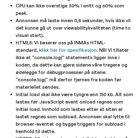
CPU kan ikke overstige 30% i snitt og 60% som
peak.
Annonsen må laste innen 0,8 sekunder, hvis ikke vil
det kunne gå ut over viewabilitykvaliteten (time to
visual start).
HTML5: Vi baserer oss på INMAs HTML-
standard,
klikk her for spesifikasjon
. NB! Vi tillater
ikke at “console.log(” statements ligger inne i
koden, da dette kan gjøre sidene våre tregere og
ødelegge for debugprosesser på sitene.
“console.log(” må derfor fjernes fra koden før
materiellet sendes.
Initial load skal ikke være tyngre enn 150 kb. Alt som
lastes før JavaScript event onload regnes som
initial load. Innhold som lastes etter at siten er
lastet regnes som subload. Annonsen skal lytte til
browser-eventet og bygge triggers for subload i
henhold til dette.