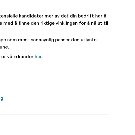
nsielle kandidater mer av det din bedrift har å
e med å finne den riktige vinklingen for å nå ut til
uppe som mest sannsynlig passer den utlyste
une.
for våre kunder
her.
ng